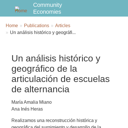
Community
Economies
Breadcrumbs
You
Home
Publications
Articles
are
Un análisis histórico y geográfi...
here:
Un análisis histórico y
geográfico de la
articulación de escuelas
de alternancia
María Amalia Miano
Ana Inés Heras
Realizamos una reconstrucción histórica y
geográfica del surgimiento y desarrollo de la